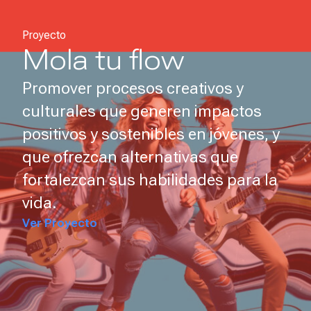
Proyecto
Mola tu flow
Promover procesos creativos y
culturales que generen impactos
positivos y sostenibles en jóvenes, y
que ofrezcan alternativas que
fortalezcan sus habilidades para la
vida.
Ver Proyecto