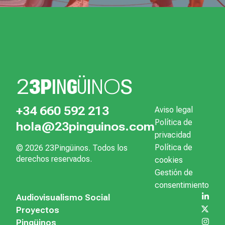
2
3
P
I
N
G
Ü
I
N
O
S
+34 660 592 213
Aviso legal
Política de
hola@23pinguinos.com
privacidad
Política de
© 2026 23Pingüinos. Todos los
derechos reservados.
cookies
Gestión de
consentimiento
Audiovisualismo Social
Proyectos
Pingüinos